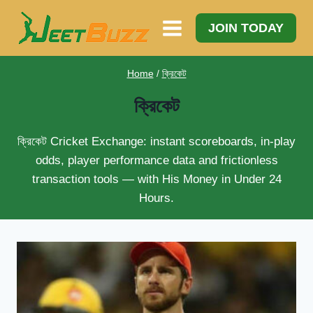
Skip
to
JOIN TODAY
content
Home
/
ক্রিকেট
ক্রিকেট
ক্রিকেট
Cricket Exchange: instant scoreboards, in-play
odds, player performance data and frictionless
transaction tools — with His Money in Under 24
Hours.