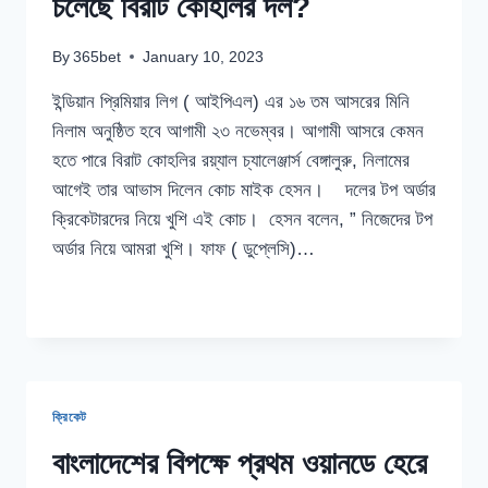
চলেছে বিরাট কোহলির দল?
By
365bet
January 10, 2023
ইন্ডিয়ান প্রিমিয়ার লিগ ( আইপিএল) এর ১৬ তম আসরের মিনি
নিলাম অনুষ্ঠিত হবে আগামী ২৩ নভেম্বর। আগামী আসরে কেমন
হতে পারে বিরাট কোহলির রয়্যাল চ্যালেঞ্জার্স বেঙ্গালুরু, নিলামের
আগেই তার আভাস দিলেন কোচ মাইক হেসন। দলের টপ অর্ডার
ক্রিকেটারদের নিয়ে খুশি এই কোচ। হেসন বলেন, ” নিজেদের টপ
অর্ডার নিয়ে আমরা খুশি। ফাফ ( ডুপ্লেসি)…
আইপিএলের
READ MORE
আগামী
আসরে
কেমন
হতে
চলেছে
ক্রিকেট
বিরাট
কোহলির
বাংলাদেশের বিপক্ষে প্রথম ওয়ানডে হেরে
দল?