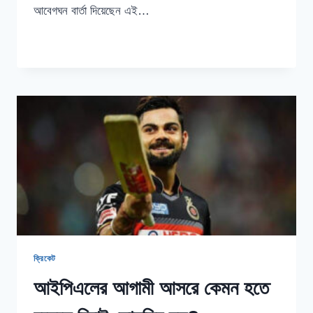
আবেগঘন বার্তা দিয়েছেন এই…
দল
READ MORE
থেকে
বাদ
দেওয়ায়
অবাক
নন
কেন
উইলিয়ামসন
ক্রিকেট
আইপিএলের আগামী আসরে কেমন হতে