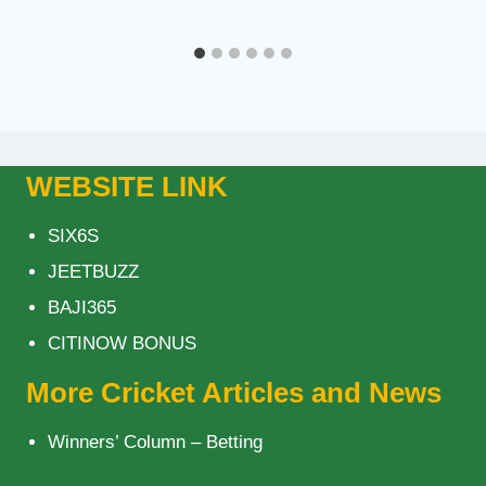
WEBSITE LINK
SIX6S
JEETBUZZ
BAJI365
CITINOW BONUS
More Cricket Articles and News
Winners’ Column – Betting