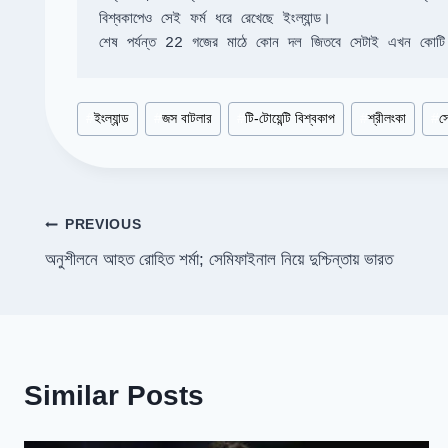
শেষ পর্যন্ত 22 গজের মাঠে কোন দল জিতবে সেটাই এখন কোটি 
Post
#
ইংল্যান্ড
#
জস বাটলার
#
টি-টোয়েন্টি বিশ্বকাপ
#
শ্রীলংকা
#
স
Tags:
Post
PREVIOUS
অনুশীলনে আহত রোহিত শর্মা; সেমিফাইনাল নিয়ে দুশ্চিন্তায় ভারত
navigation
Similar Posts