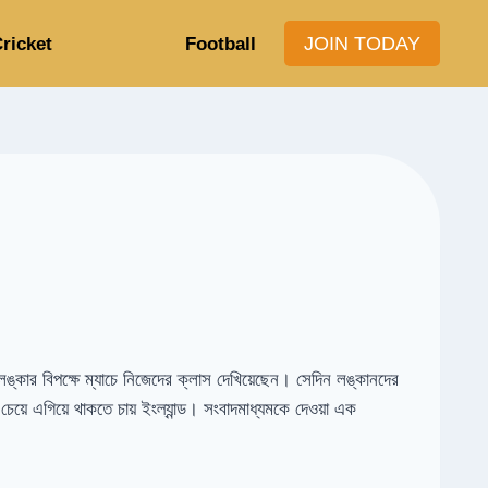
JOIN TODAY
ricket
Football
রীলঙ্কার বিপক্ষে ম্যাচে নিজেদের ক্লাস দেখিয়েছেন। সেদিন লঙ্কানদের
েয়ে এগিয়ে থাকতে চায় ইংল্যান্ড। সংবাদমাধ্যমকে দেওয়া এক