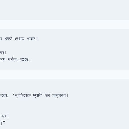
ায় পার্থক্য রয়েছে।
ে।”