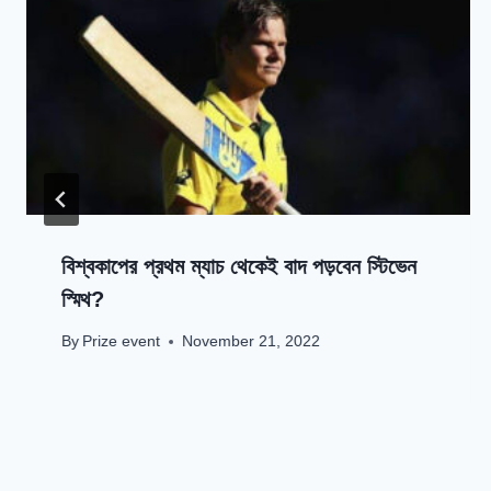
বিশ্বকাপের প্রথম ম্যাচ থেকেই বাদ পড়বেন স্টিভেন
স্মিথ?
By
Prize event
November 21, 2022