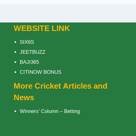
WEBSITE LINK
SIX6S
JEETBUZZ
BAJI365
CITINOW BONUS
More Cricket Articles and
News
Winners’ Column – Betting