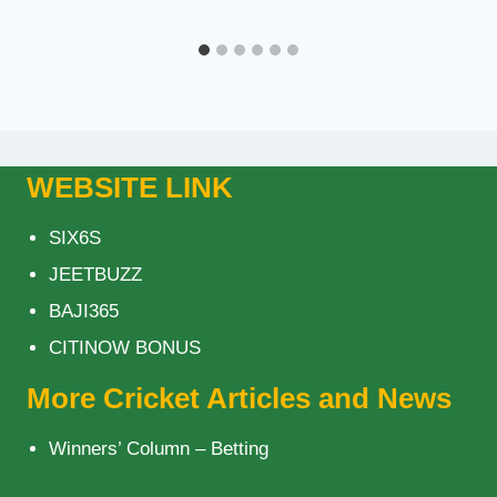
WEBSITE LINK
SIX6S
JEETBUZZ
BAJI365
CITINOW BONUS
More Cricket Articles and News
Winners’ Column – Betting