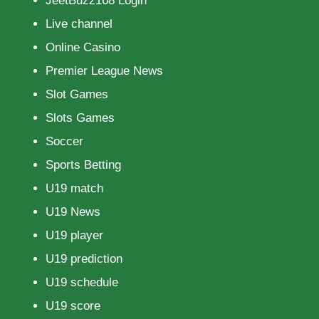
JeetBuzz168 Login
Live channel
Online Casino
Premier League News
Slot Games
Slots Games
Soccer
Sports Betting
U19 match
U19 News
U19 player
U19 prediction
U19 schedule
U19 score