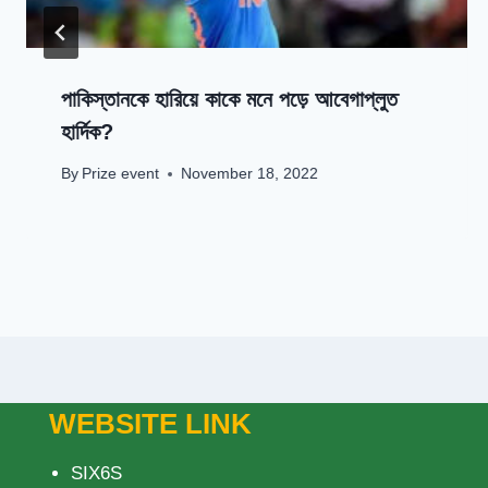
পাকিস্তানকে হারিয়ে কাকে মনে পড়ে আবেগাপ্লুত
হার্দিক?
By
Prize event
November 18, 2022
WEBSITE LINK
SIX6S