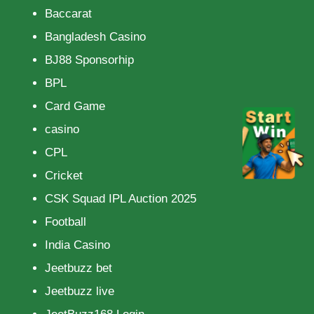
Baccarat
Bangladesh Casino
BJ88 Sponsorhip
BPL
Card Game
casino
CPL
Cricket
CSK Squad IPL Auction 2025
Football
India Casino
Jeetbuzz bet
Jeetbuzz live