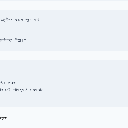
 মানসিকতা নিয়ে।"
াদ নেই পাকিস্তানি তারকারাও।

তারকা