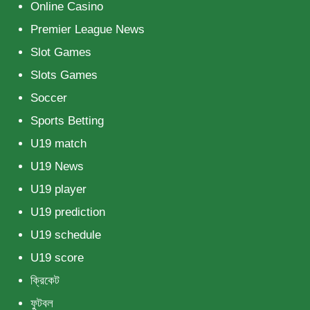
Online Casino
Premier League News
Slot Games
Slots Games
Soccer
Sports Betting
U19 match
U19 News
U19 player
U19 prediction
U19 schedule
U19 score
ক্রিকেট
ফুটবল