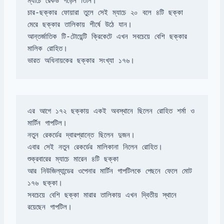
চার-ছক্কার ফোয়ারা তুলে সেই ম্যাচে ২০ বলে ৪টি ছক্কা 
আন্তর্জাতিক টি-টোয়েন্টি ক্রিকেটে এখন সবচেয়ে বেশি ছক্কার 
ভারত অধিনায়কের ছক্কার সংখ্যা ১৭৬।
এর আগে ১৭২ ছক্কায় একই অবস্থানে ছিলেন রোহিত শর্মা ও 
আর নিউজিল্যান্ডের ওপেনার মার্টিন গাপটিলকে পেছনে ফেলে মোট 
সবচেয়ে বেশি ছক্কা মারার তালিকায় এখন দ্বিতীয় স্থানে 
রয়েছেন গাপটিল।