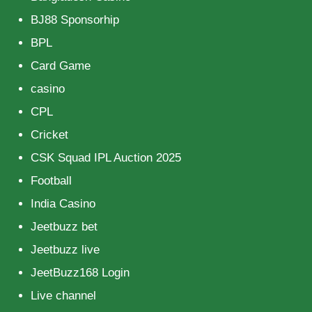
BJ88 Sponsorhip
BPL
Card Game
casino
CPL
Cricket
CSK Squad IPL Auction 2025
Football
India Casino
Jeetbuzz bet
Jeetbuzz live
JeetBuzz168 Login
Live channel