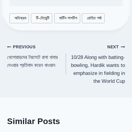
Post
#
অতিক্রম
#
টি-টোয়েন্টি
#
মার্টিন গাপটিল
#
রোহিত শর্মা
Tags:
Post
PREVIOUS
NEXT
খেলোয়াড়দের টয়লেটে রাখা খাবার
10/28 Along with batting-
navigation
দেওয়ার প্রতিবাদ করেন ধাওয়ান
bowling, Hardik wants to
emphasize in fielding in
the World Cup
Similar Posts