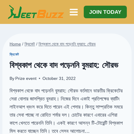
Skip
to
JOIN TODAY
content
Home
/
ক্রিকেট
/
বিশ্বকাপ থেকে বাদ পড়েননি বুমরাহ: সৌরভ
ক্রিকেট
বিশ্বকাপ থেকে বাদ পড়েননি বুমরাহ: সৌরভ
By
Prize event
October 31, 2022
বিশ্বকাপ থেকে বাদ পড়েননি বুমরাহ: সৌরভ বর্তমানে ভারতীয় ক্রিকেটের
সেরা বোলার জাসপ্রিত বুমরাহ। নিজের দিনে একাই প্রতিপক্ষের ব্যাটিং
লাইনআপ ধ্বংস করে দিতে পারেন এই পেসার। কিন্তু সাম্প্রতিক সময়ে
তার সেবা পাচ্ছে না রোহিত শর্মার দল। চোটের কারণে এবারের এশিয়া
কাপে খেলতে পারেননি তিনি। একই কারণে আসন্ন টি-টোয়েন্টি বিশ্বকাপ
মিস করতে যাচ্ছেন তিনি। তবে সেসব আলোচনা…