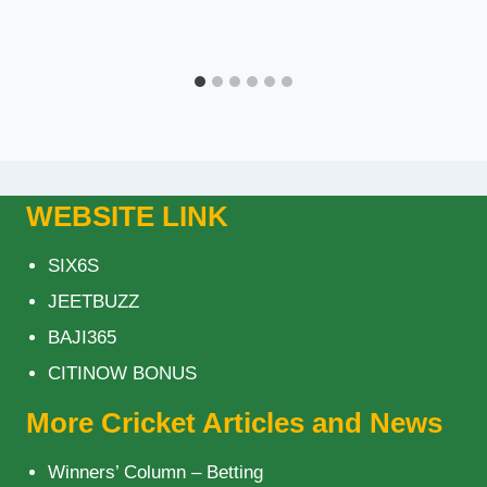
WEBSITE LINK
SIX6S
JEETBUZZ
BAJI365
CITINOW BONUS
More Cricket Articles and News
Winners’ Column – Betting