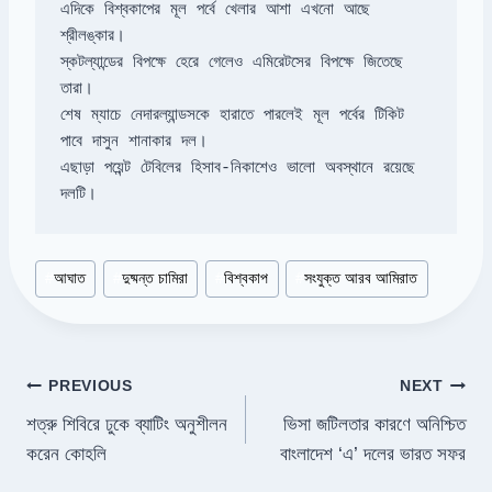
এদিকে বিশ্বকাপের মূল পর্বে খেলার আশা এখনো আছে 
স্কটল্যান্ডের বিপক্ষে হেরে গেলেও এমিরেটসের বিপক্ষে জিতেছে 
তারা।

শেষ ম্যাচে নেদারল্যান্ডসকে হারাতে পারলেই মূল পর্বের টিকিট 
পাবে দাসুন শানাকার দল।

এছাড়া পয়েন্ট টেবিলের হিসাব-নিকাশেও ভালো অবস্থানে রয়েছে 
দলটি।
Post
#
আঘাত
#
দুষ্মন্ত চামিরা
#
বিশ্বকাপ
#
সংযুক্ত আরব আমিরাত
Tags:
Post
PREVIOUS
NEXT
শত্রু শিবিরে ঢুকে ব্যাটিং অনুশীলন
ভিসা জটিলতার কারণে অনিশ্চিত
navigation
করেন কোহলি
বাংলাদেশ ‘এ’ দলের ভারত সফর