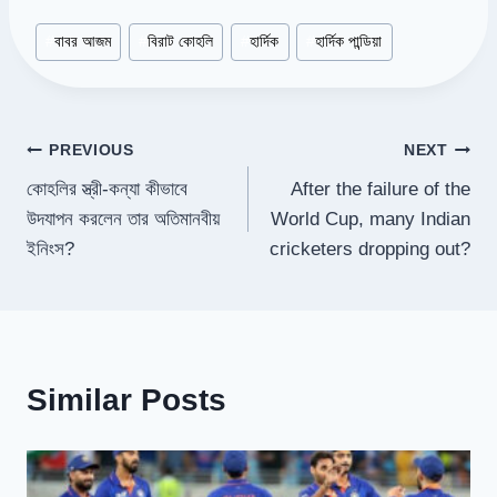
Post
#
বাবর আজম
#
বিরাট কোহলি
#
হার্দিক
#
হার্দিক পান্ডিয়া
Tags:
Post
PREVIOUS
NEXT
কোহলির স্ত্রী-কন্যা কীভাবে
After the failure of the
navigation
উদযাপন করলেন তার অতিমানবীয়
World Cup, many Indian
ইনিংস?
cricketers dropping out?
Similar Posts