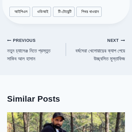
Post
#
আইপিএল
#
ওডিআই
#
টি-টোয়েন্টি
#
শিখর ধাওয়ান
Tags:
Post
PREVIOUS
NEXT
নতুন চ্যালেঞ্জ নিতে প্রস্তুত
বর্ষসেরা খেলোয়াড়ের ক্যাপ পেয়ে
navigation
সাকিব আল হাসান
উচ্ছ্বসিত মুস্তাফিজ
Similar Posts