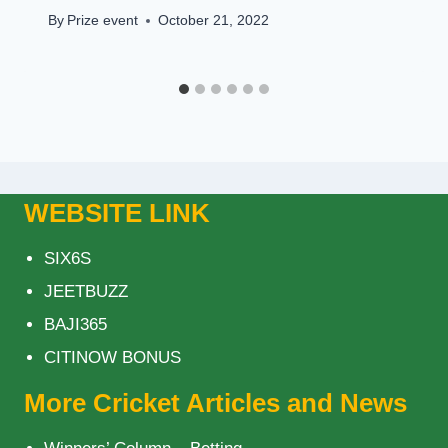
By
Prize event
October 21, 2022
WEBSITE LINK
SIX6S
JEETBUZZ
BAJI365
CITINOW BONUS
More Cricket Articles and News