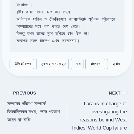
অধিনায়ক সাকিব ও টেকনিক্যাল কনসালট্যান্ট শ্রীধরন শ্রীরামকে 
সর্বোপরি নকল নিক্ষেপ এখন আলোচনায়।
Post
#
উইকেটরক্ষক
#
নুরুল হাসান সোহান
#
বাঘ
#
বাংলাদেশ
#
হারান
Tags:
Post
PREVIOUS
NEXT
সম্পদের পরিমাণ সম্পর্কে
Lara is in charge of
navigation
বিভ্রান্তিকর তথ্য; ক্ষোভ প্রকাশ
investigating the
করেন মাশরাফি
reasons behind West
Indies’ World Cup failure