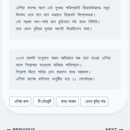
এশিয়া কাপের আগে এই সুখবর পাকিস্তানি ক্রিকেটারদের নতুন 
তবে বেতন বৃদ্ধির সুখবর আগেই দিয়েছিলেন তারা।
২৭শে আগস্ট সংযুক্ত আরব আমিরাতে শুরু হতে যাওয়া এশিয়া 
এশিয়া কাপের ফাইনাল অনুষ্ঠিত হবে ১১ সেপ্টেম্বর।
Post
#
এশিয়া কাপ
#
টি-টোয়েন্টি
#
বাবর আজম
#
বেতন বৃদ্ধি পায়
Tags:
PREVIOUS
NEXT