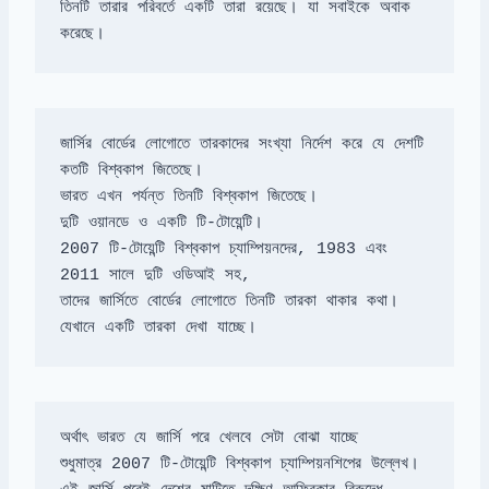
তিনটি তারার পরিবর্তে একটি তারা রয়েছে। যা সবাইকে অবাক 
করেছে।
জার্সির বোর্ডের লোগোতে তারকাদের সংখ্যা নির্দেশ করে যে দেশটি 
2007 টি-টোয়েন্টি বিশ্বকাপ চ্যাম্পিয়নদের, 1983 এবং 
2011 সালে দুটি ওডিআই সহ, 

তাদের জার্সিতে বোর্ডের লোগোতে তিনটি তারকা থাকার কথা। 
যেখানে একটি তারকা দেখা যাচ্ছে।