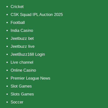
Cricket
CSK Squad IPL Auction 2025
Football
India Casino
Jeetbuzz bet
Jeetbuzz live
JeetBuzz168 Login
Live channel
Online Casino
Premier League News
Slot Games
Slots Games
Soccer