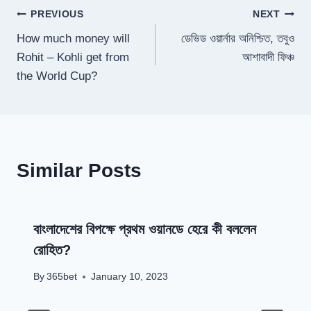
Post
PREVIOUS
NEXT
How much money will
ডেভিড ওয়ার্নার অনিশ্চিত, তবুও
navigation
Rohit – Kohli get from
আশাবাদী ফিঞ্চ
the World Cup?
Similar Posts
বাংলাদেশের বিপক্ষে প্রথম ওয়ানডে হেরে কী বললেন
রোহিত?
By
365bet
January 10, 2023