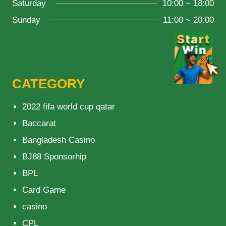
Saturday
10:00 ~ 18:00
Sunday
11:00 ~ 20:00
CATEGORY
2022 fifa world cup qatar
Baccarat
Bangladesh Casino
BJ88 Sponsorhip
BPL
Card Game
casino
CPL