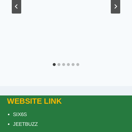
WEBSITE LINK
SIX6S
JEETBUZZ