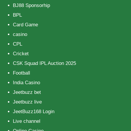
BJ88 Sponsorhip
BPL
Card Game
casino
CPL
Cricket
CSK Squad IPL Auction 2025
Football
India Casino
Jeetbuzz bet
Jeetbuzz live
JeetBuzz168 Login
Live channel
Online Casino