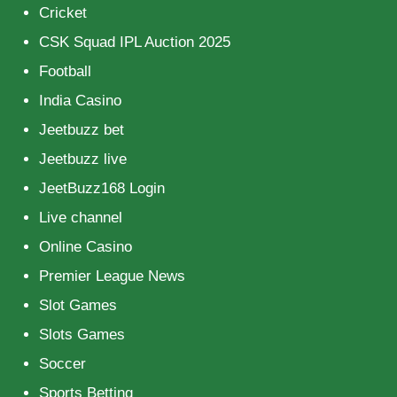
Cricket
CSK Squad IPL Auction 2025
Football
India Casino
Jeetbuzz bet
Jeetbuzz live
JeetBuzz168 Login
Live channel
Online Casino
Premier League News
Slot Games
Slots Games
Soccer
Sports Betting