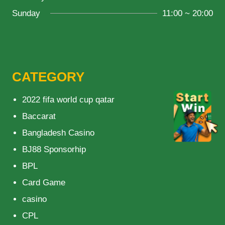
Sunday
11:00 ~ 20:00
CATEGORY
2022 fifa world cup qatar
Baccarat
Bangladesh Casino
BJ88 Sponsorhip
BPL
Card Game
casino
CPL