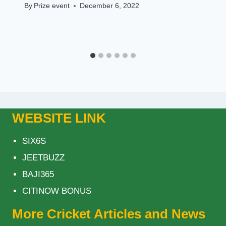
By
Prize event
December 6, 2022
WEBSITE LINK
SIX6S
JEETBUZZ
BAJI365
CITINOW BONUS
More Cricket Articles and News