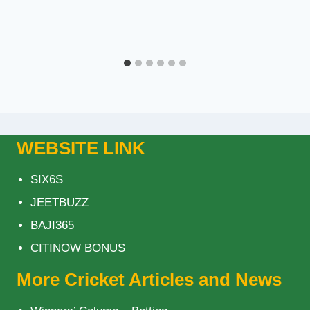
WEBSITE LINK
SIX6S
JEETBUZZ
BAJI365
CITINOW BONUS
More Cricket Articles and News