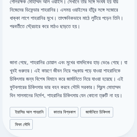
গোলরক্ষক মোহাম্মদ আল ওয়াইস। সেখানে তার সঙ্গে সংঘর্ষ হয় যায়
নিজেদের ডিফেন্ডার শাহরানির। এসময় ওয়াইসের হাঁটুর সঙ্গে সজোরে
ধাক্কা লাগে শাহরানির মুখে। তাৎক্ষনিকভাবে মাঠে লুটিয়ে পড়েন তিনি।
পরবর্তীতে স্ট্রেচারে করে মাঠও ছাড়তে হয়।
জানা গেছে, শাহরানির চোয়াল এবং মুখের বামদিকের হাড় ভেঙে গেছে। যা
খুবই গুরুতর। এই কারণে জীবন নিয়ে শঙ্কায় পড়ে যাওয়া শাহরানিকে
চিকিৎসার জন্য বিশেষ বিমানে করে জার্মানিতে নিয়ে যাওয়া হয়েছে। এই
ফুটবলারের চিকিৎসার ভার বহন করবে সৌদি সরকার। প্রিন্স মোহাম্মদ
বিন সালমানের নির্দেশ, শাহরানির চিকিৎসায় যেন কোনো ত্রুটি না হয়।
Post
#
ইয়াসির আল শাহরানি
#
কাতার বিশ্বকাপ
#
জার্মানিতে চিকিৎসা
Tags:
#
ফিফা সৌদি