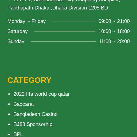
Panthapath,Dhaka ,Dhaka Division 1205 BD
Monday ~ Friday
09:00 ~ 21:00
Saturday
10:00 ~ 18:00
Sunday
11:00 ~ 20:00
CATEGORY
2022 fifa world cup qatar
Baccarat
Bangladesh Casino
BJ88 Sponsorhip
BPL