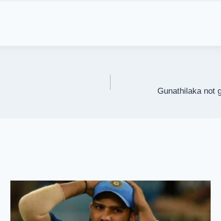
Gunathilaka not g