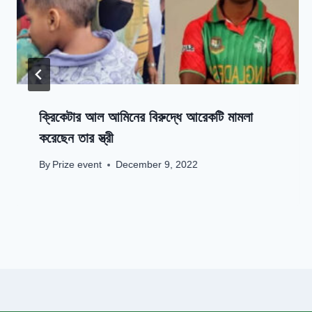
ক্রিকেটার আল আমিনের বিরুদ্ধে আরেকটি মামলা
করেছেন তার স্ত্রী
By
Prize event
December 9, 2022